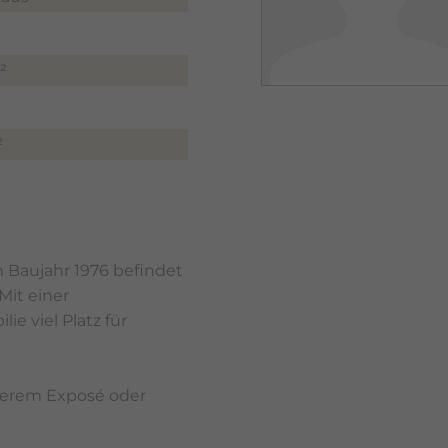
²
²
 Baujahr 1976 befindet
Mit einer
e viel Platz für
nserem Exposé oder