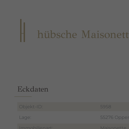
hübsche Maisonett
Eckdaten
Objekt-ID:
5958
Lage:
55276 Oppe
Immobilienart:
Maisonette