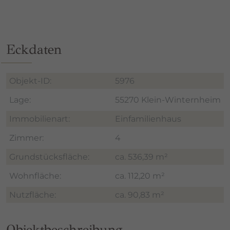
Weitere Informationen zum Datenschutz und Cookies
finden Sie
hier
.
Eckdaten
Objekt-ID:
5976
Lage:
55270 Klein-Winternheim
Immobilienart:
Einfamilienhaus
Zimmer:
4
Grundstücksfläche:
ca. 536,39 m²
Wohnfläche:
ca. 112,20 m²
Nutzfläche:
ca. 90,83 m²
Objektbeschreibung