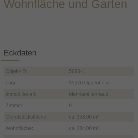
Wohnfläche und Garten
Weitere Informationen zum Datenschutz und Cookies
finden Sie
hier
.
Eckdaten
Objekt-ID:
5983-1
Lage:
55276 Oppenheim
Immobilienart:
Mehrfamilienhaus
Zimmer:
9
Grundstücksfläche:
ca. 358,00 m²
Wohnfläche:
ca. 284,00 m²