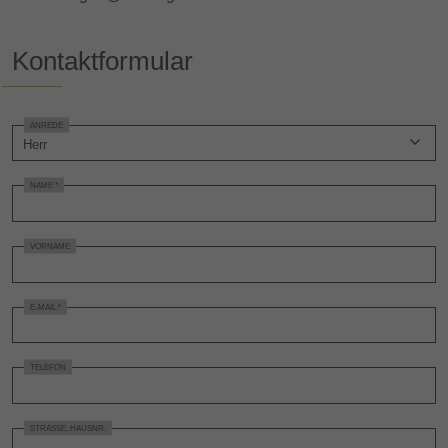
Kontaktformular
ANREDE
NAME *
VORNAME
E-MAIL *
TELEFON
STRASSE, HAUSNR.