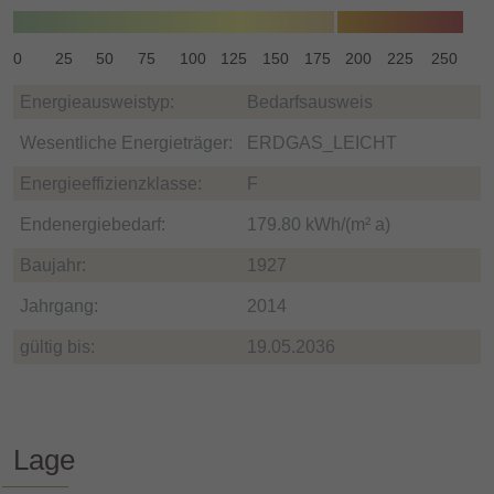
0
25
50
75
100
125
150
175
200
225
250
Energieausweistyp:
Bedarfsausweis
Wesentliche Energieträger:
ERDGAS_LEICHT
Energieeffizienzklasse:
F
Endenergiebedarf:
179.80 kWh/(m² a)
Baujahr:
1927
Jahrgang:
2014
gültig bis:
19.05.2036
Lage